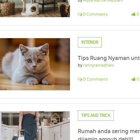
by
Aqilla Rachel Rabbani
0 Comments
0 
INTERIOR
Tips Ruang Nyaman unt
by
rannyramadhani
0 Comments
0 
TIPS AND TRICK
Rumah anda sering mend
dijamin ampuh deh!!!