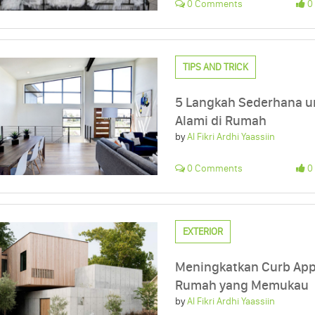
0 Comments
0 
TIPS AND TRICK
5 Langkah Sederhana 
Alami di Rumah
by
Al Fikri Ardhi Yaassiin
0 Comments
0 
EXTERIOR
Meningkatkan Curb Appea
Rumah yang Memukau
by
Al Fikri Ardhi Yaassiin