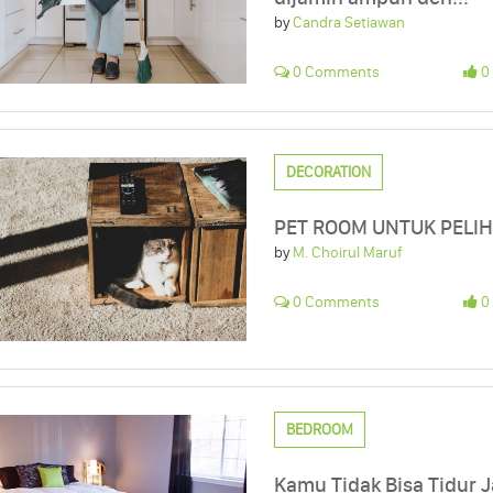
by
Candra Setiawan
0 Comments
0 
DECORATION
PET ROOM UNTUK PELI
by
M. Choirul Maruf
0 Comments
0 
BEDROOM
Kamu Tidak Bisa Tidur 