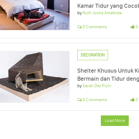
Kamar Tidur yang Coco
by
Ruth Jovita Amelinda
0 Comments
0 
DECORATION
Shelter Khusus Untuk K
Bermain dan Tidur de
by
Sarah Dwi Putri
0 Comments
0 
Load More