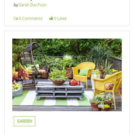
by
Sarah Dwi Putri
0 Comments
0 Likes
GARDEN